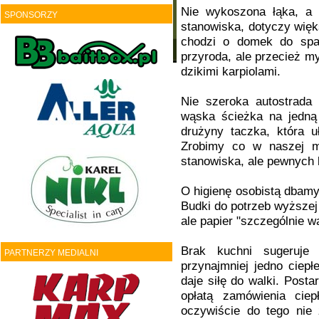
Nie wykoszona łąka, a 
SPONSORZY
stanowiska, dotyczy więk
chodzi o domek do span
przyroda, ale przecież m
dzikimi karpiolami.
Nie szeroka autostrada
wąska ścieżka na jedną
drużyny taczka, która 
Zrobimy co w naszej m
stanowiska, ale pewnych 
O higienę osobistą dbamy
Budki do potrzeb wyższej
ale papier "szczególnie 
Brak kuchni sugeruje
PARTNERZY MEDIALNI
przynajmniej jedno ciep
daje siłę do walki. Post
opłatą zamówienia ciep
oczywiście do tego nie