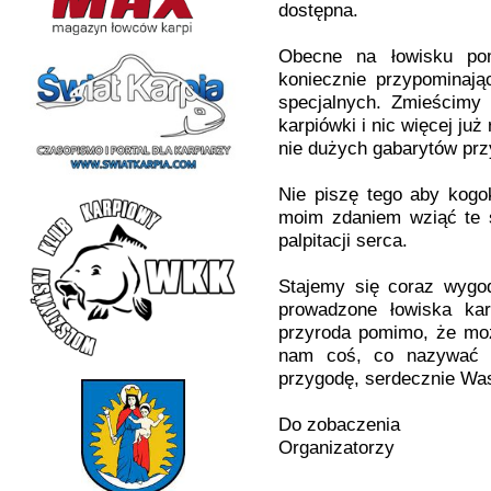
dostępna.
Obecne na łowisku pom
koniecznie przypominaj
specjalnych. Zmieścimy 
karpiówki i nic więcej już
nie dużych gabarytów prz
Nie piszę tego aby kogo
moim zdaniem wziąć te 
palpitacji serca.
Stajemy się coraz wygod
prowadzone łowiska ka
przyroda pomimo, że moż
nam coś, co nazywać m
przygodę, serdecznie Wa
Do zobaczenia
Organizatorzy